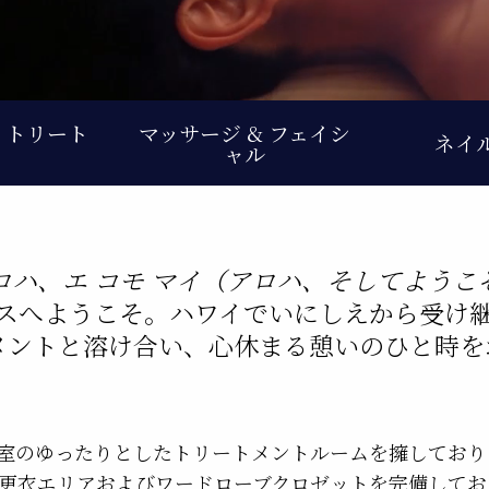
 トリート
マッサージ & フェイシ
ネイ
ト
ャル
ロハ、エ コモ マイ（アロハ、そしてようこ
スへようこそ。ハワイでいにしえから受け
メントと溶け合い、心休まる憩いのひと時を
9室のゆったりとしたトリートメントルームを擁しており
、更衣エリアおよびワードローブクロゼットを完備してお