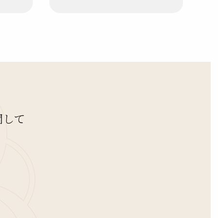
関して
。