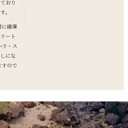
しており
ます。
用に確保
トリート
ハラ・ス
越しにな
ますので